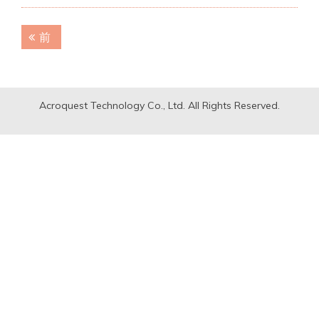
投
前
前
稿
の
記
ナ
事:
ビ
Acroquest Technology Co., Ltd. All Rights Reserved.
ゲ
ー
シ
ョ
ン