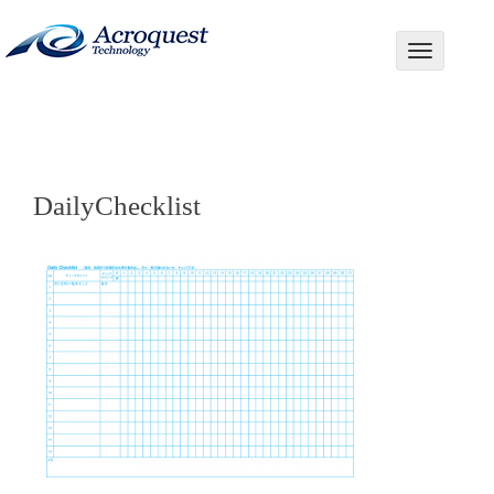
コ
ン
ナビゲーシ
テ
ン
ツ
へ
ス
キ
DailyChecklist
ッ
プ